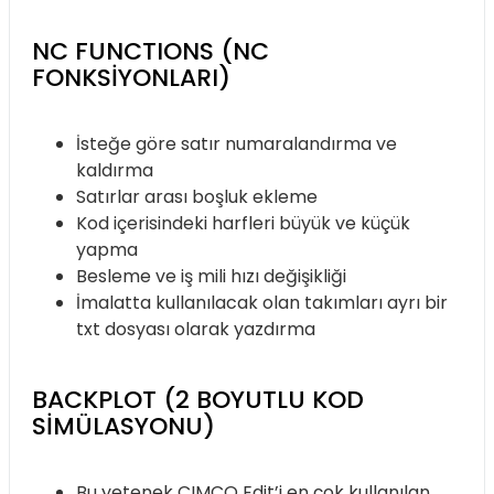
NC FUNCTIONS (NC
FONKSIYONLARI)
İsteğe göre satır numaralandırma ve
kaldırma
Satırlar arası boşluk ekleme
Kod içerisindeki harfleri büyük ve küçük
yapma
Besleme ve iş mili hızı değişikliği
İmalatta kullanılacak olan takımları ayrı bir
txt dosyası olarak yazdırma
BACKPLOT (2 BOYUTLU KOD
SIMÜLASYONU)
Bu yetenek CIMCO Edit’i en çok kullanılan