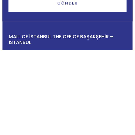
GÖNDER
MALL OF İSTANBUL THE OFFICE BAŞAKŞEHİR –
İSTANBUL
İLETIŞIM
info@abkteknik.com
+90 (212) 549 39 81
TASARIM ÇÖZÜMLERI
VERI YÖNETIMI