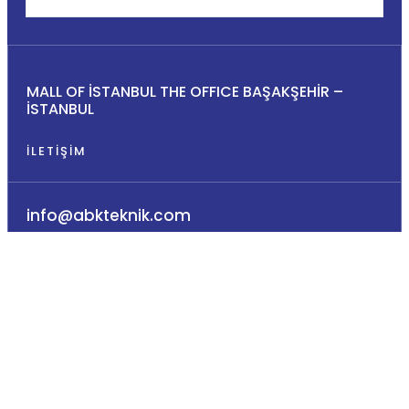
MALL OF İSTANBUL THE OFFICE BAŞAKŞEHİR –
İSTANBUL
İLETIŞIM
info@abkteknik.com
+90 (212) 549 39 81
TASARIM ÇÖZÜMLERI
VERI YÖNETIMI
SOLIDWORKS Design
SOLIDWORKS PDM